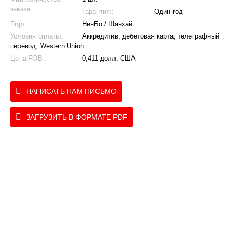
заказа::
Гарантия::
Один год
Порт::
НинБо / Шанхай
Условия оплаты:
Аккредитив, дебетовая карта, телеграфный
перевод, Western Union
Цена FOB::
0,411 долл. США
НАПИСАТЬ НАМ ПИСЬМО
ЗАГРУЗИТЬ В ФОРМАТЕ PDF